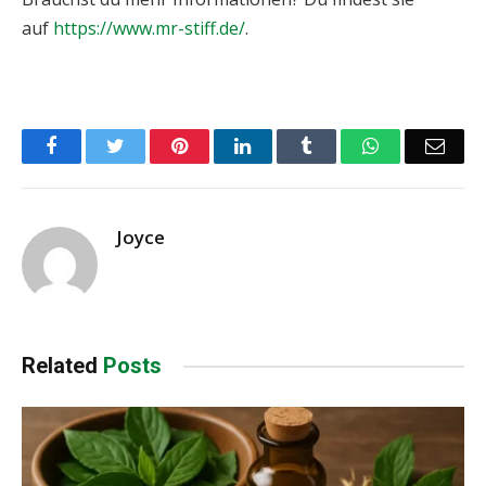
auf
https://www.mr-stiff.de/
.
Facebook
Twitter
Pinterest
LinkedIn
Tumblr
WhatsApp
Emai
Joyce
Related
Posts